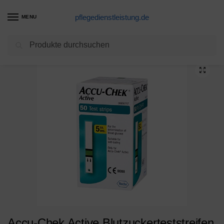
pflegedienstleistung.de
MENU
Suchen
Start
Blutzuckerteststreifen Produkte
Accu-Chek Active Blutzuckerteststreifen (50 Stück)
/
/
Accu-Chek Active Blutzuckerteststreifen