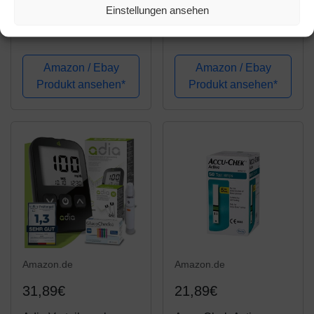
Einstellungen ansehen
Adia Diabetes-Set,
Vorteilspack - SD
Messeinheit mg, mit 60
CodeFree
Blutzuckerteststreifen,
Blutzuckermessgerät
Stechhilfe und 10
Set Starterkit + 50
Amazon / Ebay
Amazon / Ebay
Lanzetten zur
Blutzuckerteststreifen +
Produkt ansehen*
Produkt ansehen*
Blutzuckerkontrolle
100 Blutlanzetten -
Sparpackung zur
Diabetes-Kontrolle
bei...
Amazon.de
Amazon.de
31,89€
21,89€