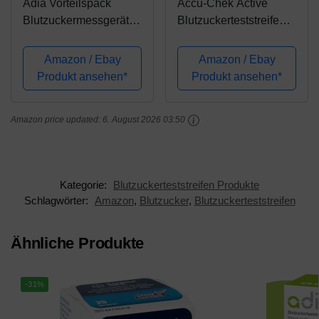
Adia Vorteilspack
Accu-Chek Active
Blutzuckermessgerät-
Blutzuckerteststreifen
Set (mg) + 60
(50 Stück)
Blutzuckerteststreifen +
Amazon / Ebay
Amazon / Ebay
110 Lanzetten zur
Produkt ansehen*
Produkt ansehen*
Überwachung des
Blutzuckers
Amazon price updated:
6. August 2026 03:50
Kategorie:
Blutzuckerteststreifen Produkte
Schlagwörter:
Amazon
,
Blutzucker
,
Blutzuckerteststreifen
Ähnliche Produkte
-31%