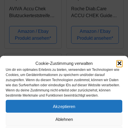
AVIVA Accu Chek
Roche Diab.Care
Blutzuckerteststreifen,
ACCU CHEK Guide
1er Pack (1 x 50 Stück)
Teststreifen, 50 Stück
Amazon / Ebay
Amazon / Ebay
Produkt ansehen*
Produkt ansehen*
Cookie-Zustimmung verwalten
Um dir ein optimales Erlebnis zu bieten, verwenden wir Technologien wie
Cookies, um Geräteinformationen zu speichern und/oder darauf
zuzugreifen. Wenn du diesen Technologien zustimmst, können wir Daten
wie das Surfverhalten oder eindeutige IDs auf dieser Website verarbeiten.
Wenn du deine Zustimmung nicht erteilst oder zurückziehst, können
bestimmte Merkmale und Funktionen beeinträchtigt werden.
Akzeptieren
Amazon.de
Amazon.de
Ablehnen
24,95€
34,95€