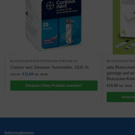
BLUTZUCKERTESTSTREIFEN PRODUKTE
BLUTZUCKERTES
Contour next Sensoren Teststreifen, 1X25 St
adia Blutzuckert
günstige und ei
€
11,69
€
16,98
inkl. MwSt.
Blutzucker-Kontr
Amazon / Ebay Produkt ansehen*
€
16,90
inkl. MwSt.
Amazon
Informationen