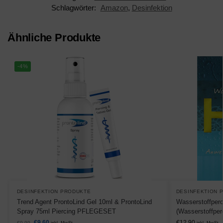
Schlagwörter:
Amazon
,
Desinfektion
Ähnliche Produkte
-4%
DESINFEKTION PRODUKTE
DESINFEKTION 
Trend Agent ProntoLind Gel 10ml & ProntoLind
Wasserstoffpero
Spray 75ml Piercing PFLEGESET
(Wasserstoffper
€
9,60
€
12,90
€
9,99