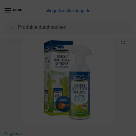
pflegedienstleistung.de
MENU
Suchen
Start
Desinfektion Produkte
Bactador Geruchsentferner und Fleckenentferner Spray 750ml – Mikrobiologischer Geruchsneutralisierer und Enzymreiniger – 100% natürlich – Porentiefe Reinigung in Haushalt und Tierhaltung
/
/
Angebot!