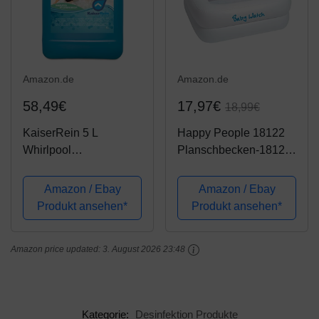
Amazon.de
Amazon.de
58,49€
17,97€
18,99€
KaiserRein 5 L
Happy People 18122
Whirlpool
Planschbecken-18122
Desinfektionsmittel für
Babywatch
die zuverlässige
Planschbecken, Weiss
Amazon / Ebay
Amazon / Ebay
Wasserpflege I
Produkt ansehen*
Produkt ansehen*
Whirlpool Reiniger
Desinfektion I
Amazon price updated:
3. August 2026 23:48
Whirlpoolreiniger,
Poolreiniger
Kategorie:
Desinfektion Produkte