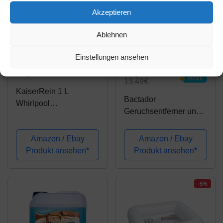
Akzeptieren
Ablehnen
Amazon.de
Amazon.de
Einstellungen ansehen
19,99€
10,41€
PRIME
13,49€
PRIME
KaiserRein 1 L
Bactador
Whirlpool
Geruchsentferner und
Desinfektionsmittel für
Fleckenentferner Spray
die zuverlässige
750ml -
Amazon / Ebay
Amazon / Ebay
Wasserpflege I
Mikrobiologischer
Produkt ansehen*
Produkt ansehen*
Whirlpool Reiniger
Geruchsneutralisierer
Desinfektion I
und Enzymreiniger -
Whirlpoolreiniger,
100% natürlich -
-5%
Poolreiniger
Porentiefe...