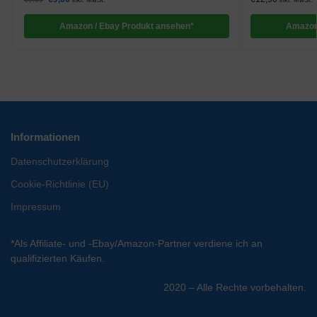
inkl. MwSt.
inkl. MwSt.
Amazon / Ebay Produkt ansehen*
Amazon
Informationen
Datenschutzerklärung
Cookie-Richtlinie (EU)
Impressum
*Als Affiliate- und -Ebay/Amazon-Partner verdiene ich an
qualifizierten Käufen.
2020 – Alle Rechte vorbehalten.