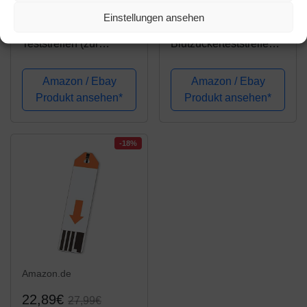
19,60€
40,49€
27,99€
Einstellungen ansehen
Beurer Blutzucker-
BEURER GL40
Teststreifen (zur
Blutzuckerteststreifen
Verwendung mit GL
100 St
40), 50 Stück
Amazon / Ebay
Amazon / Ebay
Produkt ansehen*
Produkt ansehen*
-18%
Amazon.de
22,89€
27,99€