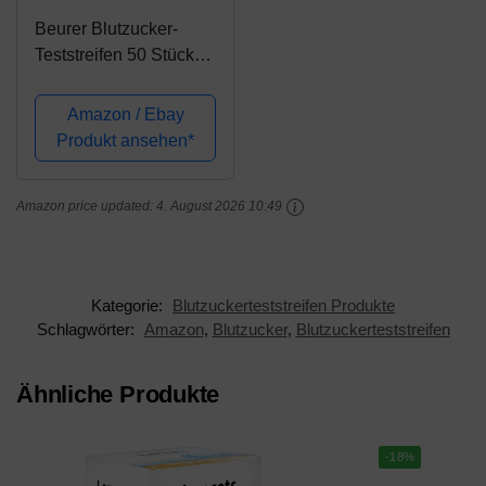
Beurer Blutzucker-
Teststreifen 50 Stück
(2x 25er Dose) für die
Verwendung mit GL 44,
Amazon / Ebay
GL 50 und GL 50 evo,
Produkt ansehen*
zur Eigenanwendung
geeignet
Amazon price updated:
4. August 2026 10:49
Kategorie:
Blutzuckerteststreifen Produkte
Schlagwörter:
Amazon
,
Blutzucker
,
Blutzuckerteststreifen
Ähnliche Produkte
-18%