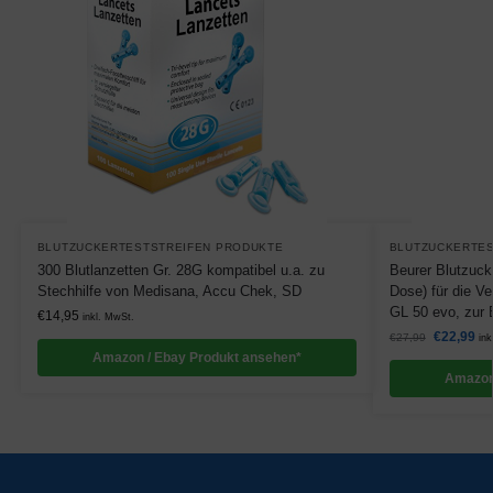
BLUTZUCKERTESTSTREIFEN PRODUKTE
BLUTZUCKERTES
300 Blutlanzetten Gr. 28G kompatibel u.a. zu
Beurer Blutzuck
Stechhilfe von Medisana, Accu Chek, SD
Dose) für die V
GL 50 evo, zur
€
14,95
inkl. MwSt.
€
22,99
€
27,99
ink
Amazon / Ebay Produkt ansehen*
Amazon