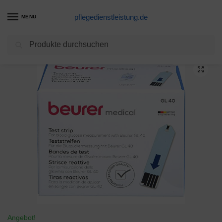
pflegedienstleistung.de
MENU
Suchen
Start
Blutzuckerteststreifen Produkte
Beurer Gl40 Blutzuckerteststreifen 50 stk
/
/
Angebot!