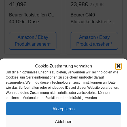
41,09€
23,98€
27,99€
Beurer Teststreifen GL
Beurer Gl40
40 100er Dose
Blutzuckerteststreifen
50 stk
Amazon / Ebay
Amazon / Ebay
Produkt ansehen*
Produkt ansehen*
-29%
Cookie-Zustimmung verwalten
Um dir ein optimales Erlebnis zu bieten, verwenden wir Technologien wie
Cookies, um Geräteinformationen zu speichern und/oder darauf
zuzugreifen. Wenn du diesen Technologien zustimmst, können wir Daten
wie das Surfverhalten oder eindeutige IDs auf dieser Website verarbeiten.
Wenn du deine Zustimmung nicht erteilst oder zurückziehst, können
bestimmte Merkmale und Funktionen beeinträchtigt werden.
Akzeptieren
Amazon.de
Amazon.de
Ablehnen