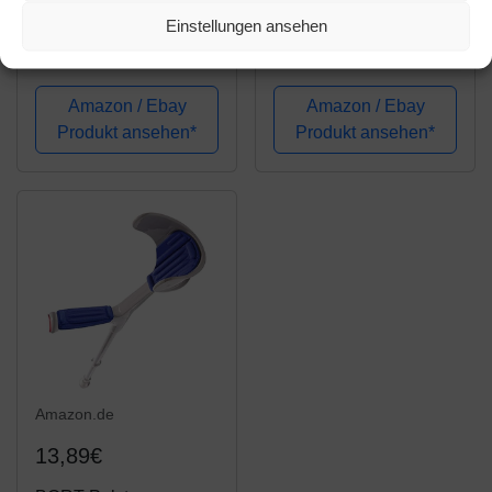
Griffpolster (Farbe:
Polster für Gehstütze (2
Einstellungen ansehen
schwarz) 2 St. -
teil.) Gehhilfe Krücken
Besonders
Unterarmgehstütze -
handfreundlich,
Zubehör gegen
Amazon / Ebay
Amazon / Ebay
schützen vor Druck und
Reibung Druck Kissen
Produkt ansehen*
Produkt ansehen*
Schwielen
Puffer für Ellenbogen
Unterarm Oberarm
Amazon.de
13,89€