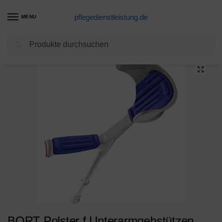
pflegedienstleistung.de
MENU
Suchen
Start
Gehilfe Produkte
BORT Polster f.Unterarmgehstützen blau 1 St
/
/
BORT Polster f.Unterarmgehstützen