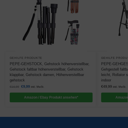
GEHILFE PRODUKTE
GEHILFE PRODU
PEPE-GEHSTOCK, Gehstock höhenverstellbar,
PEPE-GEHGESTEL
Gehstock faltbar höhenverstellbar, Gehstock
Gehgestell faltba
klappbar, Gehstock damen, Höhenverstellbar
leicht, Rollator
gehstock
indoor
€
9,99
€
49,99
€
14,99
inkl. MwSt.
inkl. MwSt.
Amazon / Ebay Produkt ansehen*
Amazon