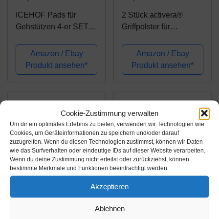
ICEHOF Pads für
2 Stück activera®
Gehstützen 4-er SET -
Griffpolster für
Gehhilfe Krücken
Unterarmgehstützen
Unterarmgehstütze -
Krücken Gehhilfen mit
Amazon / Ebay
Amazon / Ebay
Zubehör Polster gegen
anatomischen Griff
Produkt ansehen*
Produkt ansehen*
Reibung Druck -
Kissen Puffer für
Ellenbogen Unterarm...
Cookie-Zustimmung verwalten
Um dir ein optimales Erlebnis zu bieten, verwenden wir Technologien wie
Cookies, um Geräteinformationen zu speichern und/oder darauf
zuzugreifen. Wenn du diesen Technologien zustimmst, können wir Daten
wie das Surfverhalten oder eindeutige IDs auf dieser Website verarbeiten.
Wenn du deine Zustimmung nicht erteilst oder zurückziehst, können
bestimmte Merkmale und Funktionen beeinträchtigt werden.
Akzeptieren
Amazon.de
Amazon.de
13,99€
15,99€
Ablehnen