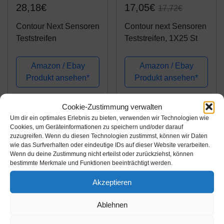
28,18€
17,05€
17,72€
Contour Next Sensoren
Contour next Sensoren
Teststreifen
Teststreifen, 1X25 St
Amazon / Ebay
Amazon / Ebay
Produkt ansehen*
Produkt ansehen*
Cookie-Zustimmung verwalten
Um dir ein optimales Erlebnis zu bieten, verwenden wir Technologien wie
Cookies, um Geräteinformationen zu speichern und/oder darauf
zuzugreifen. Wenn du diesen Technologien zustimmst, können wir Daten
wie das Surfverhalten oder eindeutige IDs auf dieser Website verarbeiten.
Wenn du deine Zustimmung nicht erteilst oder zurückziehst, können
bestimmte Merkmale und Funktionen beeinträchtigt werden.
Akzeptieren
Ablehnen
Amazon.de
Amazon.de