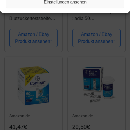
46,95€
19,90€
Einstellungen ansehen
SD CodeFree
Diabetiker Vorteilspack
Blutzuckerteststreifen
: adia 50
200 Stück,
Blutzuckerteststreifen +
Sparpackung zur
100 Blutlanzetten
Amazon / Ebay
Amazon / Ebay
Diabetes-Messung bei
(Universal-Lanzetten)
Produkt ansehen*
Produkt ansehen*
Blutzucker (Zucker-
zur Blutzuckermessung
Krankheit)
Amazon.de
Amazon.de
41,47€
29,50€