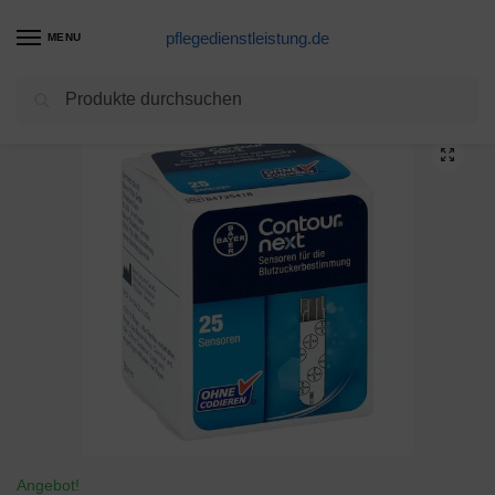
pflegedienstleistung.de
MENU
Suchen
Start
Blutzuckerteststreifen Produkte
Contour next Sensoren Teststreifen, 1X25 St
/
/
Angebot!