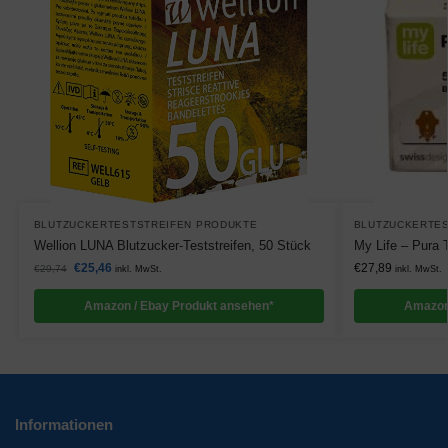
BLUTZUCKERTESTSTREIFEN PRODUKTE
BLUTZUCKERTES
Wellion LUNA Blutzucker-Teststreifen, 50 Stück
My Life – Pura T
€
25,46
€
27,89
€
29,74
inkl. MwSt.
inkl. MwSt.
Amazon / Ebay Produkt ansehen*
Amazon
Informationen