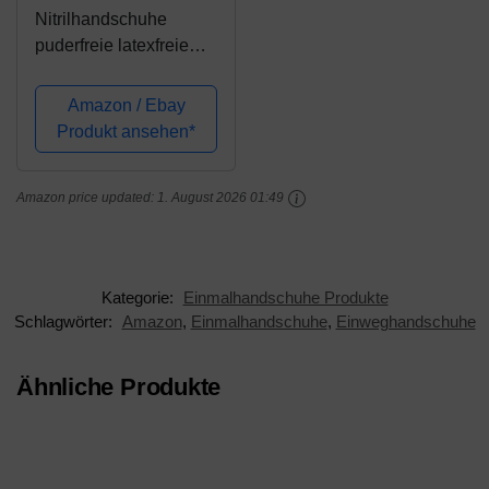
Nitrilhandschuhe
puderfreie latexfreie
weiße
Einmalhandschuhe
Amazon / Ebay
Größe M 100
Produkt ansehen*
Stück/Box ARNOMED
Einweghandschuhe in
Amazon price updated:
1. August 2026 01:49
gr. S M L XL
Kategorie:
Einmalhandschuhe Produkte
Schlagwörter:
Amazon
,
Einmalhandschuhe
,
Einweghandschuhe
Ähnliche Produkte