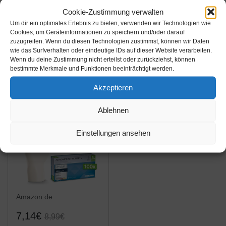
Cookie-Zustimmung verwalten
Einmalhandschuhe
100 Nitrilhandschuhe
Um dir ein optimales Erlebnis zu bieten, verwenden wir Technologien wie
Vinyl 45PLUS
Gr. L/9, weiß,
Cookies, um Geräteinformationen zu speichern und/oder darauf
transparent, Größe L,
Einweghandschuhe,
zuzugreifen. Wenn du diesen Technologien zustimmst, können wir Daten
wie das Surfverhalten oder eindeutige IDs auf dieser Website verarbeiten.
100-er Pack
Einmalhandschuhe
Amazon / Ebay
Amazon / Ebay
Wenn du deine Zustimmung nicht erteilst oder zurückziehst, können
Produkt ansehen*
Produkt ansehen*
bestimmte Merkmale und Funktionen beeinträchtigt werden.
Akzeptieren
-20%
Ablehnen
Einstellungen ansehen
Amazon.de
7,14€
8,99€