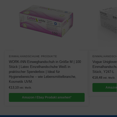
EINMALHANDSCHUHE PRODUKTE
EINMALHANDSC
WORK-INN Einweghandschuh in Größe M | 100
Vogue Uniglove
Stück | Latex Einzelhandschuhe Weiß in
Einmalhandschuh
praktischer Spenderbox | Ideal für
Stück, Y247-L
Hygienebereiche – wie Lebensmittelbranche,
€
18,48
inkl. MwSt.
Kosmetik UVM.
€
13,10
Amazon
inkl. MwSt.
Amazon / Ebay Produkt ansehen*