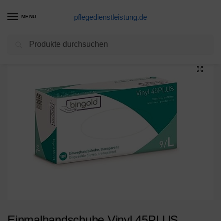
pflegedienstleistung.de
MENU
Suchen
Start
Einmalhandschuhe Produkte
Einmalhandschuhe Vinyl 45PLUS transparent, Größe L, 100-er Pack
/
/
Einmalhandschuhe Vinyl 45PLUS