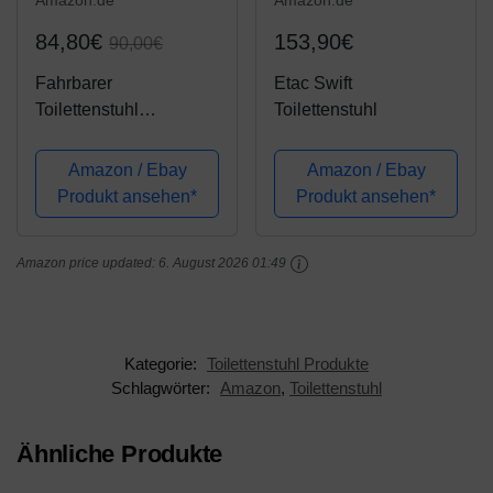
Amazon.de
Amazon.de
84,80€
153,90€
90,00€
Fahrbarer
Etac Swift
Toilettenstuhl
Toilettenstuhl
Nachtstuhl TSF von
Trendmobil auf Rollen
Amazon / Ebay
Amazon / Ebay
NEU für die
Produkt ansehen*
Produkt ansehen*
professionelle Pflege
Toilettenrollstuhl
Amazon price updated:
6. August 2026 01:49
Kategorie:
Toilettenstuhl Produkte
Schlagwörter:
Amazon
,
Toilettenstuhl
Ähnliche Produkte