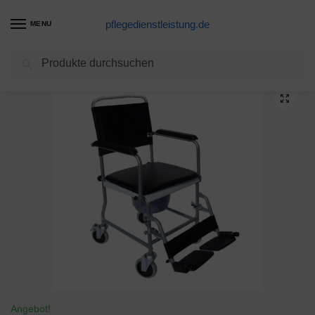
pflegedienstleistung.de
MENU
Suchen
Start
Toilettenstuhl Produkte
Fahrbarer Toilettenstuhl Nachtstuhl TSF von Trendmobil auf Rollen NEU für die professionelle Pflege Toilettenrollstuhl
/
/
Angebot!