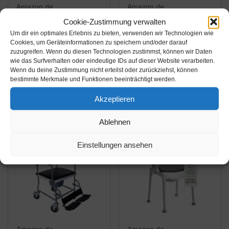
Amazon.de
Amazon.de
Cookie-Zustimmung verwalten
332,62€
130,45€
Um dir ein optimales Erlebnis zu bieten, verwenden wir Technologien wie
Cookies, um Geräteinformationen zu speichern und/oder darauf
NRS Healthcare
Aidapt VR231 Lenham
zuzugreifen. Wenn du diesen Technologien zustimmst, können wir Daten
Nachtstuhl mit Rollen,
Mobiler Toilettenstuhl
wie das Surfverhalten oder eindeutige IDs auf dieser Website verarbeiten.
gepolsterter Sitz /
höhenverstellbar
Wenn du deine Zustimmung nicht erteilst oder zurückziehst, können
bestimmte Merkmale und Funktionen beeinträchtigt werden.
Rückenlehne,
Amazon / Ebay
Amazon / Ebay
höhenverstellbar
Produkt ansehen*
Produkt ansehen*
Akzeptieren
Ablehnen
-5%
Einstellungen ansehen