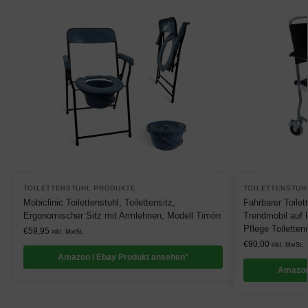
TOILETTENSTUHL PRODUKTE
TOILETTENSTUH
Mobiclinic Toilettenstuhl, Toilettensitz,
Fahrbarer Toile
Ergonomischer Sitz mit Armlehnen, Modell Timón
Trendmobil auf R
Pflege Toilettenr
€
59,95
inkl. MwSt.
€
90,00
inkl. MwSt.
Amazon / Ebay Produkt ansehen*
Amazon