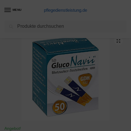
pflegedienstleistung.de
MENU
Suchen
Start
Blutzuckerteststreifen Produkte
Sd Gluconavii Gdh Blutzuc 1X50 stk
/
/
Angebot!