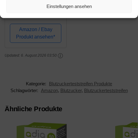
Sd Gluconavii Gdh
Einstellungen ansehen
Blutzuc 1X50 stk
Amazon / Ebay
Produkt ansehen*
Updated:
6. August 2026 03:50
Kategorie:
Blutzuckerteststreifen Produkte
Schlagwörter:
Amazon
,
Blutzucker
,
Blutzuckerteststreifen
Ähnliche Produkte