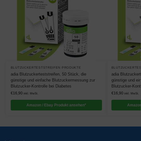
BLUTZUCKERTESTSTREIFEN PRODUKTE
BLUTZUCKERTES
adia Blutzuckerteststreifen, 50 Stück, die
adia Blutzuckert
günstige und einfache Blutzuckermessung zur
günstige und ei
Blutzucker-Kontrolle bei Diabetes
Blutzucker-Kontr
€
16,90
€
16,90
inkl. MwSt.
inkl. MwSt.
Amazon / Ebay Produkt ansehen*
Amazon