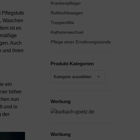
Krankenpfleger
Rollstuhlwaagen
 Pflegstufe
en, Waschen
Treppenlifte
dem ist es
Katheterwechsel
elmäßige
Pflege einer Ernährungssonde
igen. Auch
n und ihren
Produkt-Kategorien
ie ein
ner höher
uchen nun
Werbung
t und in
g der
Werbung