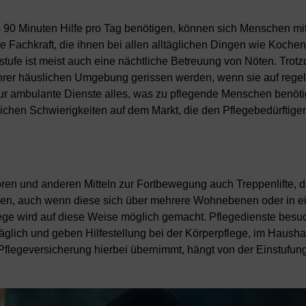
s 90 Minuten Hilfe pro Tag benötigen, können sich Menschen mit
ine Fachkraft, die ihnen bei allen alltäglichen Dingen wie Koch
stufe ist meist auch eine nächtliche Betreuung von Nöten. Trotz
hrer häuslichen Umgebung gerissen werden, wenn sie auf reg
nur ambulante Dienste alles, was zu pflegende Menschen benöt
äglichen Schwierigkeiten auf dem Markt, die den Pflegebedürftige
toren und anderen Mitteln zur Fortbewegung auch Treppenlifte, d
en, auch wenn diese sich über mehrere Wohnebenen oder in ei
ege wird auf diese Weise möglich gemacht. Pflegedienste bes
lich und geben Hilfestellung bei der Körperpflege, im Haushal
e Pflegeversicherung hierbei übernimmt, hängt von der Einstufun