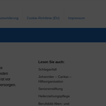
utzerklärung
Cookie-Richtlinie (EU)
Impressum
Lesen Sie auch:
ie
Schlaganfall
osten
Johanniter – Caritas –
ist vor
Hilfsorganisation
versorgen.
Seniorenstiftung
Heilerziehungspflege
Berufsbild Alten- und