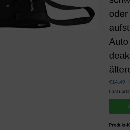
oder
aufs
Auto
deak
älter
€
14,49
i
Last upda
Produkt-K