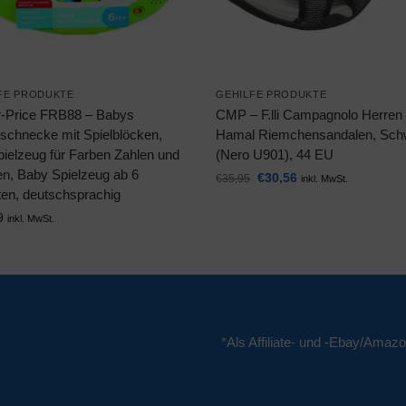
FE PRODUKTE
GEHILFE PRODUKTE
r-Price FRB88 – Babys
CMP – F.lli Campagnolo Herren
schnecke mit Spielblöcken,
Hamal Riemchensandalen, Sch
pielzeug für Farben Zahlen und
(Nero U901), 44 EU
n, Baby Spielzeug ab 6
€
30,56
€
35,95
inkl. MwSt.
en, deutschsprachig
9
inkl. MwSt.
*Als Affiliate- und -Ebay/Amazo