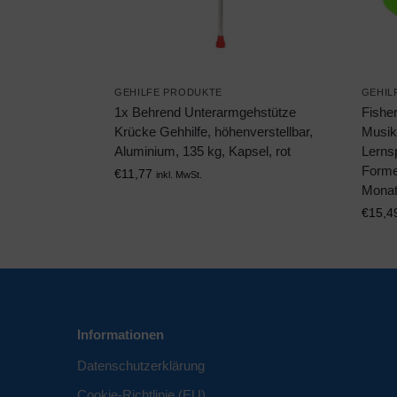
GEHILFE PRODUKTE
GEHIL
1x Behrend Unterarmgehstütze
Fishe
Krücke Gehhilfe, höhenverstellbar,
Musik
Aluminium, 135 kg, Kapsel, rot
Lerns
Forme
€
11,77
inkl. MwSt.
Monat
€
15,4
Informationen
Datenschutzerklärung
Cookie-Richtlinie (EU)