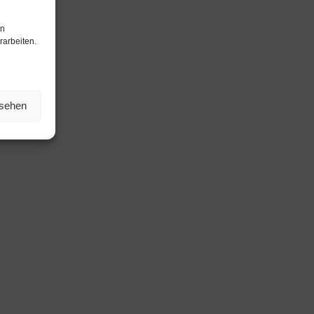
en
rarbeiten.
nsehen