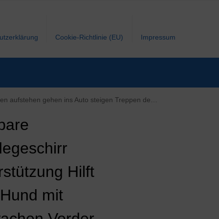
utzerklärung
Cookie-Richtlinie (EU)
Impressum
Auto steigen Treppen deaktivieren Wunden, älteres Haustier
bare
egeschirr
stützung Hilft
Hund mit
achen Vorder