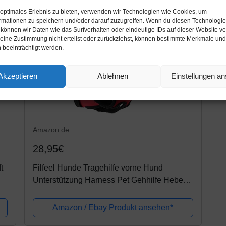
 optimales Erlebnis zu bieten, verwenden wir Technologien wie Cookies, um
rmationen zu speichern und/oder darauf zuzugreifen. Wenn du diesen Technologi
 können wir Daten wie das Surfverhalten oder eindeutige IDs auf dieser Website ve
ine Zustimmung nicht erteilst oder zurückziehst, können bestimmte Merkmale und
 beeinträchtigt werden.
Akzeptieren
Ablehnen
Einstellungen a
Amazon.de
28,95€
t
Filfeel Hunde Tragehilfe vorne Hund
Unterstützung Harness Pet Gehhilfe Heben
Ziehen Weste Sling Unterstützung
Rehabilitation für Alte & Verletzte Hunde
Amazon / Ebay Produkt ansehen*
(Hind...