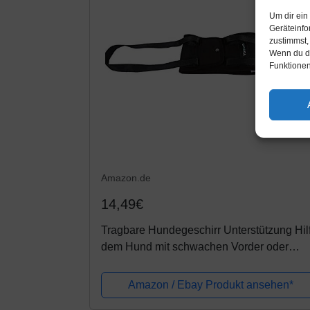
Um dir ein
Geräteinfo
zustimmst,
Wenn du de
Funktionen
Amazon.de
14,49€
Tragbare Hundegeschirr Unterstützung Hilf
dem Hund mit schwachen Vorder oder
Hinterbeinen aufstehen gehen ins Auto
steigen Treppen deaktivieren Wunden,...
Amazon / Ebay Produkt ansehen*