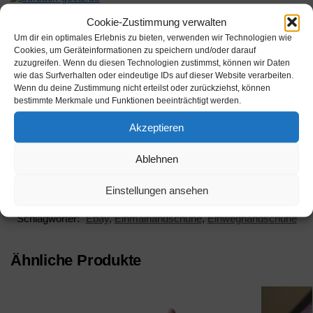
Werbung
Cookie-Zustimmung verwalten
Um dir ein optimales Erlebnis zu bieten, verwenden wir Technologien wie
Werbung
Cookies, um Geräteinformationen zu speichern und/oder darauf
zuzugreifen. Wenn du diesen Technologien zustimmst, können wir Daten
wie das Surfverhalten oder eindeutige IDs auf dieser Website verarbeiten.
Wenn du deine Zustimmung nicht erteilst oder zurückziehst, können
bestimmte Merkmale und Funktionen beeinträchtigt werden.
Akzeptieren
Beschreibung
Ablehnen
Einstellungen ansehen
Kategorie:
Einmalhandschuhe Produkte
Schlagwörter:
Ebay
,
Einmalhandschuhe
,
Einweghandschuhe
Ähnliche Produkte