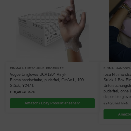
EINMALHANDSCHUHE PRODUKTE
EINMALHANDSC
Vogue Unigloves UCV1204 Vinyl-
rosa Nitrilhand
Einmalhandschuhe, puderfrei, Größe L, 100
Stück 1 Box Ei
Stück, Y247-L
Untersuchungsh
puderfrei, ohne L
€
18,48
inkl. MwSt.
disposible glove
Amazon / Ebay Produkt ansehen*
€
24,90
inkl. MwSt.
Amazon