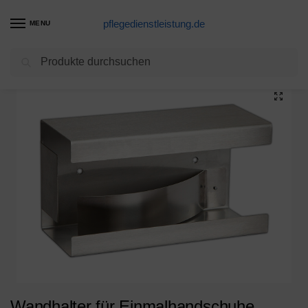
pflegedienstleistung.de
MENU
Suchen
Start
Einmalhandschuhe Produkte
Wandhalter für Einmalhandschuhe Einweghandschuhe Halterung Handschuh Spender Box
/
/
Wandhalter für Einmalhandschuhe